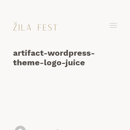
artifact-wordpress-
theme-logo-juice
15. 5. 2018