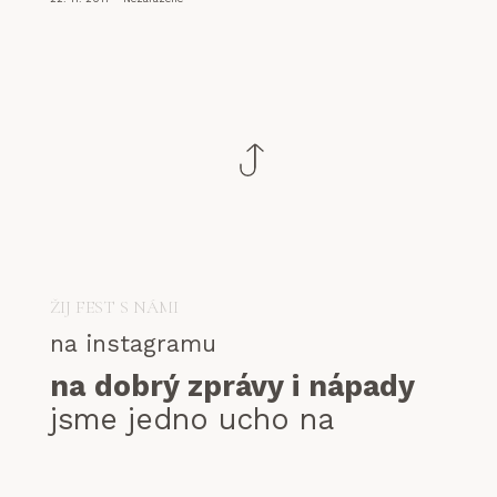
ŽIJ FEST S NÁMI
na instagramu
na dobrý zprávy i nápady
jsme jedno ucho na
abych@zilafest.cz
© 2025 | ŽILA FEST