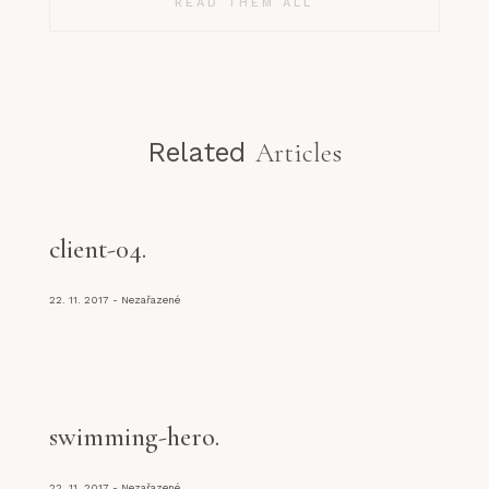
READ THEM ALL
Related
Articles
client-04
22. 11. 2017
Nezařazené
swimming-hero
22. 11. 2017
Nezařazené