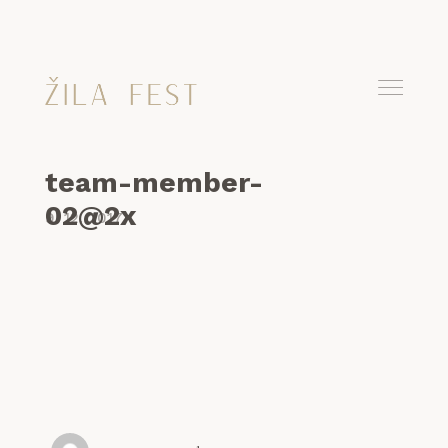
team-member-
02@2x
9. 12. 2017