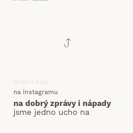
ŽIJ FEST S NÁMI
na instagramu
na dobrý zprávy i nápady
jsme jedno ucho na
abych@zilafest.cz
© 2025 | ŽILA FEST