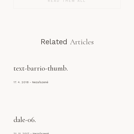
READ THEM ALL
Related
Articles
text-barrio-thumb
17. 4. 2018
Nezařazené
dale-06
21. 11. 2017
Nezařazené